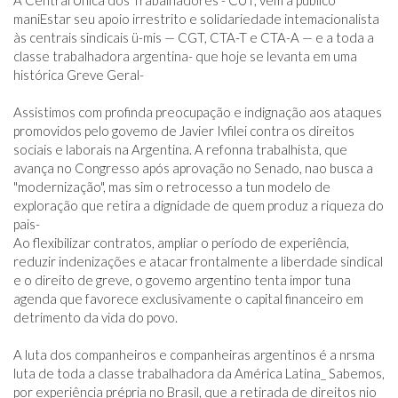
A Central Única dos Trabalhadores - CUT, vem a público 
maniEstar seu apoio irrestrito e solidariedade intemacionalista 
às centrais sindicais ü-mis — CGT, CTA-T e CTA-A — e a toda a 
classe trabalhadora argentina- que hoje se levanta em uma 
histórica Greve Geral-

Assistimos com profinda preocupação e indignação aos ataques 
promovidos pelo govemo de Javier Ivfilei contra os direitos 
sociais e laborais na Argentina. A refonna trabalhista, que 
avança no Congresso após aprovação no Senado, nao busca a 
"modernização", mas sim o retrocesso a tun modelo de 
exploração que retira a dignidade de quem produz a riqueza do 
pais-

Ao flexibilizar contratos, ampliar o período de experiência, 
reduzir indenizações e atacar frontalmente a liberdade sindical 
e o direito de greve, o govemo argentino tenta impor tuna 
agenda que favorece exclusivamente o capital financeiro em 
detrimento da vida do povo.

A luta dos companheiros e companheiras argentinos é a nrsma 
luta de toda a classe trabalhadora da América Latina_ Sabemos, 
por experiência prépria no Brasil, que a retirada de direitos nio 