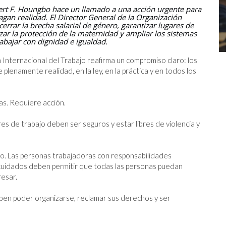
bert F. Houngbo hace un llamado a una acción urgente para
agan realidad. El Director General de la Organización
CONVENIO 193 DE LA OIT
errar la brecha salarial de género, garantizar lugares de
rzar la protección de la maternidad y ampliar los sistemas
25.6.2026
abajar con dignidad e igualdad.
n Internacional del Trabajo reafirma un compromiso claro: los 
lenamente realidad, en la ley, en la práctica y en todos los 
s. Requiere acción.

es de trabajo deben ser seguros y estar libres de violencia y 
o. Las personas trabajadoras con responsabilidades 
cuidados deben permitir que todas las personas puedan 
esar.

eben poder organizarse, reclamar sus derechos y ser 