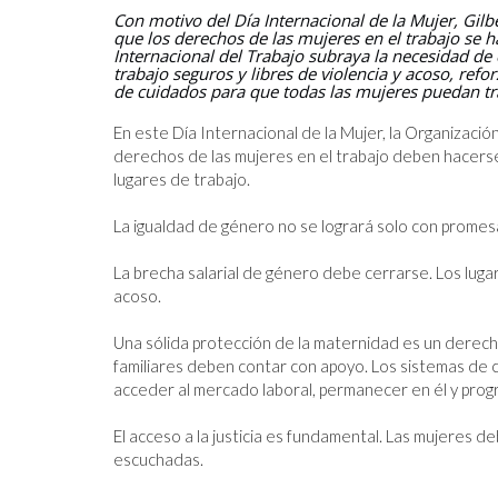
Con motivo del Día Internacional de la Mujer, Gil
que los derechos de las mujeres en el trabajo se h
GT
OIT
Internacional del Trabajo subraya la necesidad de c
trabajo seguros y libres de violencia y acoso, refo
26.6.2026
de cuidados para que todas las mujeres puedan tr
En este Día Internacional de la Mujer, la Organizació
derechos de las mujeres en el trabajo deben hacerse p
lugares de trabajo.

La igualdad de género no se logrará solo con promesa
La brecha salarial de género debe cerrarse. Los lugar
acoso.

Una sólida protección de la maternidad es un derech
familiares deben contar con apoyo. Los sistemas de 
acceder al mercado laboral, permanecer en él y progr
El acceso a la justicia es fundamental. Las mujeres d
escuchadas.
