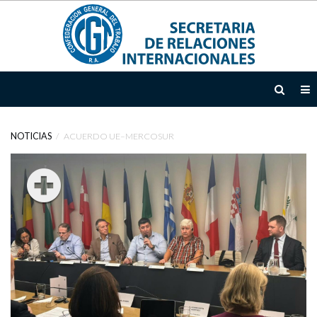
INICIO
INSTITUCIONAL
NOTICIAS
ACUERDO UE–MERCOSUR
TEMAS
ÁREAS
DE
ACCIÓN
DOCUMENTOS
EMTD
NOTICIAS