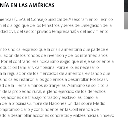
NÍA EN LAS AMÉRICAS
L DE LA
COMUNICADO CGT
méricas (CSA), el Consejo Sindical de Asesoramiento Técnico 
30.3.2026
el diálogo que de los Ministros y Jefes de Delegación de la 
ad civil, del sector privado (empresarial) y del movimiento 
to sindical expresó que la crisis alimentaria que padece el 
lación de los fondos de inversión y de los intermediarios, 
r el contrario, el sindicalismo exigió que el eje se oriente a 
ducción familiar y campesina. Para ello, es necesario 
a la regulación de los mercados de alimentos, evitando que 
indicales instaron a los gobiernos a desarrollar Políticas y 
d de la Tierra a manos extranjeras. Asimismo se solicitó la 
 la propiedad rural, el pleno ejercicio de los derechos 
 vejaciones de trabajo forzado y esclavo, así como la 
ión de la próxima Cumbre de Naciones Unidas sobre Medio 
ompromiso claro y contundente en la Conferencia de 
do a desarrollar acciones concretas y viables hacia un nuevo 