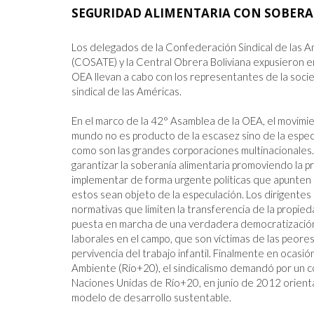
SEGURIDAD ALIMENTARIA CON SOBERA
REUNION CON EL DIRECTOR GENERA
T
OIT
Los delegados de la Confederación Sindical de las A
5.5.2026
(COSATE) y la Central Obrera Boliviana expusieron en 
OEA llevan a cabo con los representantes de la socied
sindical de las Américas.

En el marco de la 42° Asamblea de la OEA, el movimien
mundo no es producto de la escasez sino de la especu
como son las grandes corporaciones multinacionales. Po
garantizar la soberanía alimentaria promoviendo la pro
implementar de forma urgente políticas que apunten 
estos sean objeto de la especulación. Los dirigentes s
normativas que limiten la transferencia de la propieda
puesta en marcha de una verdadera democratización de
laborales en el campo, que son víctimas de las peores
pervivencia del trabajo infantil. Finalmente en ocas
Ambiente (Río+20), el sindicalismo demandó por un c
Naciones Unidas de Río+20, en junio de 2012 orienta
modelo de desarrollo sustentable.
