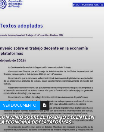
VER DO
VER DOCUMENTO
AFILIADA
FORTALE
CONVENIO SOBRE EL TRABAJO DECENTE EN
PREVENC
LA ECONOMÍA DE PLATAFORMAS
VIOLENCI