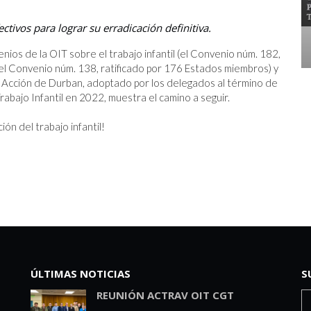
DÍA MUNDIAL CONTRA EL TRABAJO
NTIL
INFANTIL
ivos para lograr su erradicación definitiva.
10.6.2024
os de la OIT sobre el trabajo infantil (el Convenio núm. 182, 
 el Convenio núm. 138, ratificado por 176 Estados miembros) y 
a Acción de Durban, adoptado por los delegados al término de 
abajo Infantil en 2022, muestra el camino a seguir.

ón del trabajo infantil!
ÚLTIMAS NOTICIAS
S
REUNIÓN ACTRAV OIT CGT