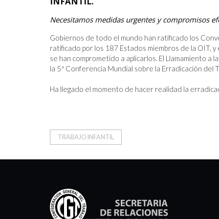
INFANTIL.
POR UN FUTURO SIN TRABAJO INFA
Necesitamos medidas urgentes y compromisos efect
12.6.2025
Gobiernos de todo el mundo han ratificado los Conveni
ratificado por los 187 Estados miembros de la OIT, y
se han comprometido a aplicarlos. El Llamamiento a l
la 5ª Conferencia Mundial sobre la Erradicación del Tr
Ha llegado el momento de hacer realidad la erradicaci
TRABAJO INFANTIL