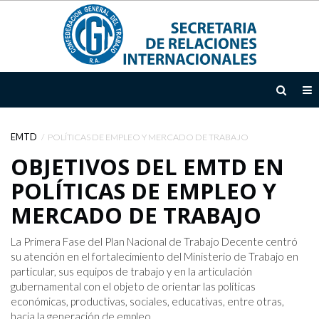
INICIO
INSTITUCIONAL
EMTD
POLÍTICAS DE EMPLEO Y MERCADO DE TRABAJO
TEMAS
OBJETIVOS DEL EMTD EN
POLÍTICAS DE EMPLEO Y
ÁREAS
DE
MERCADO DE TRABAJO
ACCIÓN
La Primera Fase del Plan Nacional de Trabajo Decente centró
DOCUMENTOS
su atención en el fortalecimiento del Ministerio de Trabajo en
particular, sus equipos de trabajo y en la articulación
EMTD
gubernamental con el objeto de orientar las políticas
económicas, productivas, sociales, educativas, entre otras,
hacia la generación de empleo.
NOTICIAS